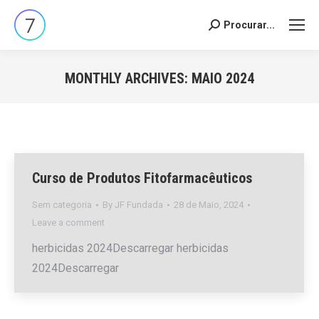
Procurar...
Search:
MONTHLY ARCHIVES:
MAIO 2024
You are here:
Curso de Produtos Fitofarmacêuticos
Sem categoria
By
JF Fundada
28 de Maio, 2024
Leave a comment
herbicidas 2024Descarregar herbicidas
2024Descarregar