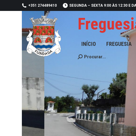
+351 274489410
SEGUNDA – SEXTA 9:00 ÀS 12:30 E DA
Freguesi
INÍCIO
FREGUESIA
J
INÍCIO
FREGUESIA
Procurar...
Search: