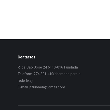
Contactos
R. de São José 24 6110-016 Fundada
Telefone: 274 891 410(chamada para a
rede fixa)
E-mail: jffundada@gmail.com