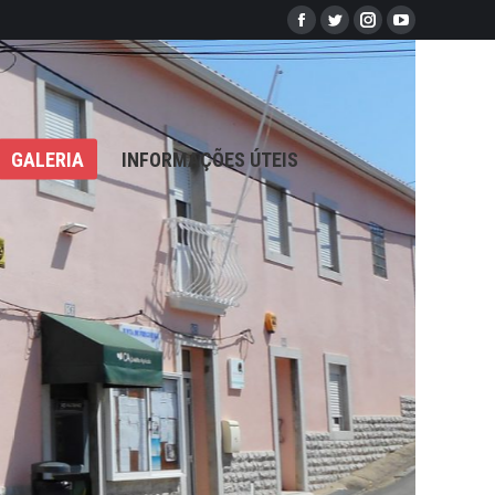
Facebook
Twitter
Instagram
YouTube
LERIA
INFORMAÇÕES ÚTEIS
Procurar...
Search:
GALERIA
INFORMAÇÕES ÚTEIS